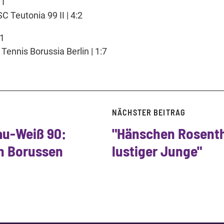
.1
C Teutonia 99 II | 4:2
.1
Tennis Borussia Berlin | 1:7
NÄCHSTER BEITRAG
au-Weiß 90:
"Hänschen Rosenth
n Borussen
lustiger Junge"