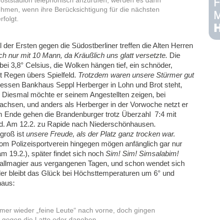
Poststadion telephonisch anzurufen, werden es dann
ehmen, wenn ihre Berücksichtigung für die nächsten
rfolgt.
er Ersten gegen die Südostberliner treffen die Alten Herren
ich nur mit 10 Mann, da Kräußlich uns glatt versetzte.
Die
ei 3,8° Celsius, die Wolken hängen tief, ein schnöder,
t Regen übers Spielfeld.
Trotzdem waren unsere Stürmer gut
essen Bankhaus Seppl Herberger in Lohn und Brot steht,
. Diesmal möchte er seinem Angestellten zeigen, bei
chsen, und anders als Herberger in der Vorwoche netzt er
 Ende gehen die Brandenburger trotz Überzahl 7:4 mit
. Am 12.2. zu Rapide nach Niederschönhausen.
groß ist
unsere Freude, als der Platz ganz trocken war.
m Polizeisportverein hingegen mögen anfänglich gar nur
am 19.2.), später findet sich noch
Sim! Sim! Simsalabim!
ballmagier aus vergangenen Tagen, und schon wendet sich
der bleibt das Glück bei Höchsttemperaturen um 6° und
haus:
mmer wieder „feine Leute“ nach vorne, doch gingen
 gegen die Latte oder daneben.