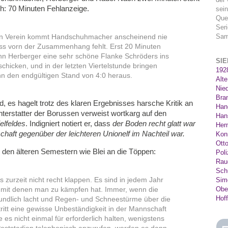
h: 70 Minuten Fehlanzeige.
sein
Quel
Seri
en Verein kommt Handschuhmacher anscheinend nie
Sam
ss vorn der Zusammenhang fehlt. Erst 20 Minuten
ann Herberger eine sehr schöne Flanke Schröders ins
SI
chicken, und in der letzten Viertelstunde bringen
192
 den endgültigen Stand von 4:0 heraus.
Alte
Nie
Bra
d, es hagelt trotz des klaren Ergebnisses harsche Kritik an
Han
hterstatter der Borussen verweist wortkarg auf den
Han
elfeldes
. Indigniert notiert er, dass
der Boden recht glatt war
Her
aft gegenüber der leichteren Unionelf im Nachteil war.
Kon
Ott
 den älteren Semestern wie Blei an die Töppen:
Poli
Rau
Sch
es zurzeit nicht recht klappen. Es sind in jedem Jahr
Sim
 mit denen man zu kämpfen hat. Immer, wenn die
Obe
Hof
eundlich lacht und Regen- und Schneestürme über die
 tritt eine gewisse Unbeständigkeit in der Mannschaft
e es nicht einmal für erforderlich halten, wenigstens