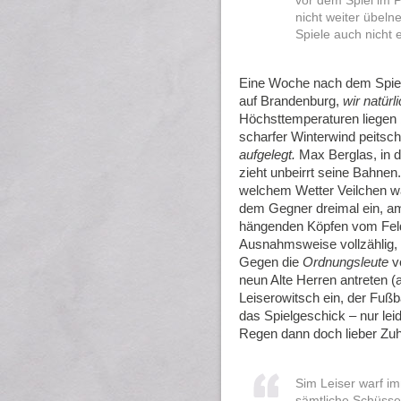
vor dem Spiel im 
nicht weiter übeln
Spiele auch nicht e
Eine Woche nach dem Spiel d
auf Brandenburg,
wir natürl
Höchsttemperaturen liegen b
scharfer Winterwind peitsch
aufgelegt.
Max Berglas, in d
zieht unbeirrt seine Bahnen
welchem Wetter Veilchen wa
dem Gegner dreimal ein, am
hängenden Köpfen vom Feld
Ausnahmsweise vollzählig, 
Gegen die
Ordnungsleute
vo
neun Alte Herren antreten (
Leiserowitsch ein, der Fuß
das Spielgeschick – nur lei
Regen dann doch lieber Zu
Sim Leiser warf i
sämtliche Schüsse