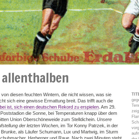
 allenthalben
r von diesen feuchten Wintern, die nicht wissen, was sie
TI
gege
ht sich eine gewisse Ermattung breit. Das trifft auch die
Tenn
bei ist, sich einen deutschen Rekord zu erspielen
. Am 29.
zeig
 Poststadion die Sonne, bei Temperaturen knapp über dem
Fla
 bitten Union Oberschöneweide zum Stelldichein.
Unsere
Schr
ufstellung der letzten Wochen
, im Tor Konny Patrzek, in der
vor
 Brunke, als Läufer Schumann, Lux und Martwig, im Sturm
auf
chuhmacher, Herberger und Raue. Nach zwei Minuten steht
der 