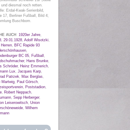
 und diesmal noch retten.
le: Erdal-Kwak-Serienbild,
e 17, Berliner Fußball, Bild 4;
mlung Buschbom.
EHE AUCH
1920er Jahre
,
8
,
29.01.1928
,
Adolf Wisotzki
,
 Herren
,
BFC Rapide 93
derschönhausen
,
ndenburger BC 05
,
Fußball
,
dschuhmacher
,
Hans Brunke
,
s Schröder
,
Heinz Emmerich
,
mann Lux
,
Jacques Karp
,
rad Patrzek
,
Max Berglas
,
o Martwig
,
Paul Görsch
,
zeisportverein
,
Poststadion
,
e
,
Robert Neppach
,
umann
,
Sepp Herberger
,
on Leiserowitsch
,
Union
rschöneweide
,
Wilhem
fmann