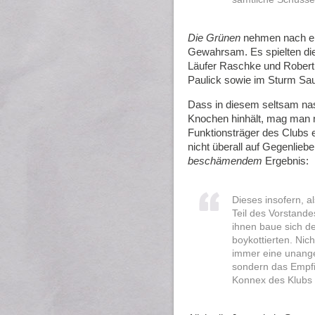
Die Grünen
nehmen nach ei
Gewahrsam. Es spielten die
Läufer Raschke und Robert 
Paulick sowie im Sturm Sau
Dass in diesem seltsam nas
Knochen hinhält, mag man 
Funktionsträger des Clubs ein
nicht überall auf Gegenlie
beschämendem
Ergebnis:
Dieses insofern, a
Teil des Vorstande
ihnen baue sich de
boykottierten. Nich
immer eine unange
sondern das Empfi
Konnex des Klubs 