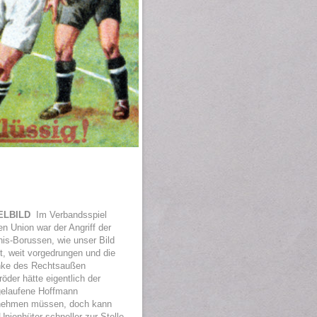
TELBILD
Im Verbandsspiel
n Union war der Angriff der
is-Borussen, wie unser Bild
t, weit vorgedrungen und die
nke des Rechtsaußen
öder hätte eigentlich der
gelaufene Hoffmann
nehmen müssen, doch kann
Unionhüter schneller zur Stelle