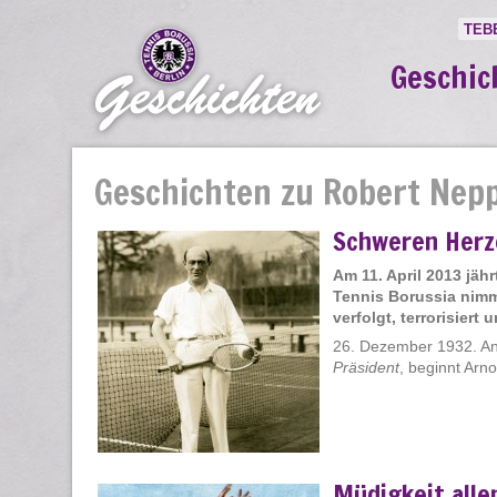
TEB
Geschic
Geschichten zu Robert Nep
Schweren Herz
Am 11. April 2013 jähr
Tennis Borussia nimm
verfolgt, terrorisiert
26. Dezember 1932. An 
Präsident
, beginnt Arno
Müdigkeit alle