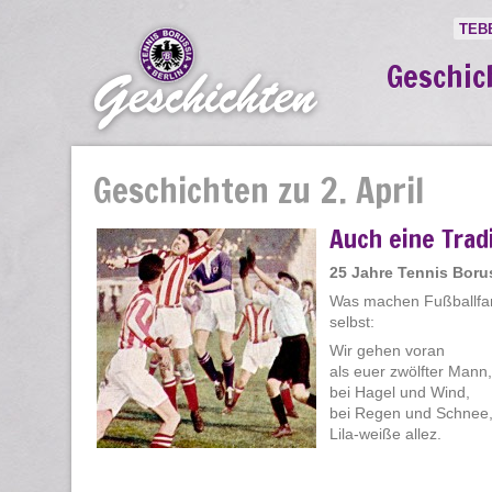
TEB
Geschic
Geschichten zu 2. April
Auch eine Trad
25 Jahre Tennis Boru
Was machen Fußballfans,
selbst:
Wir gehen voran
als euer zwölfter Mann,
bei Hagel und Wind,
bei Regen und Schnee
Lila-weiße allez.
Im Sommer 1927 kling
Regen und Schnee und Sturmgebraus