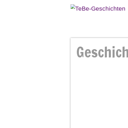
Geschich
Geschich
Persönlic