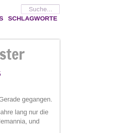
S
SCHLAGWORTE
ster
s
e Gerade gegangen.
ahre lang nur die
Alemannia, und
h, in der