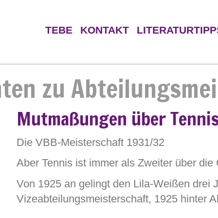
TEBE
KONTAKT
LITERATURTIPP
ten
Gegner
Verein
ten zu Abteilungsmei
hkeiten
Mutmaßungen über Tenni
Die VBB-Meisterschaft 1931/32
Aber Tennis ist immer als Zweiter über di
Von 1925 an gelingt den Lila-Weißen drei J
Vizeabteilungsmeisterschaft, 1925 hinter 
1926 und 1927 hatten die Veilchen das Pec