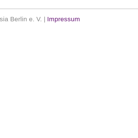
ner Oberliga in einer Abteilung mit Hertha BSC 
a Berlin e. V. |
Impressum