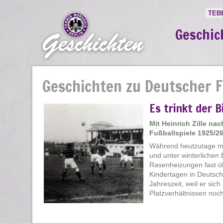
TEB
Geschic
Geschichten zu Deutscher F
Es trinkt der B
Mit Heinrich Zille n
Fußballspiele 1925/2
Während heutzutage mit
und unter winterlichen
Rasenheizungen fast übe
Kindertagen in Deutschl
Jahreszeit, weil er si
Platzverhältnissen noch