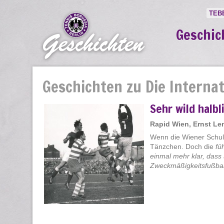
TEB
Geschic
Geschichten zu Die Internat
Sehr wild halbl
Rapid Wien, Ernst L
Wenn die Wiener Schule
Tänzchen. Doch die
fü
einmal mehr klar, dass
Zweckmäßigkeitsfußball