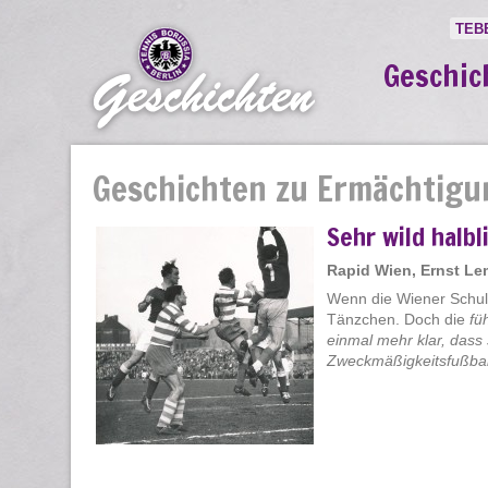
TEB
Geschic
Geschichten zu Ermächtigu
Sehr wild halbl
Rapid Wien, Ernst L
Wenn die Wiener Schule
Tänzchen. Doch die
fü
einmal mehr klar, dass
Zweckmäßigkeitsfußball