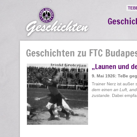
TEB
Geschic
Geschichten zu FTC Budape
„Launen und de
9. Mai 1926: TeBe ge
Trainer Nerz ist außer 
dem einen an Luft, an
zustande.
Dabei empfang