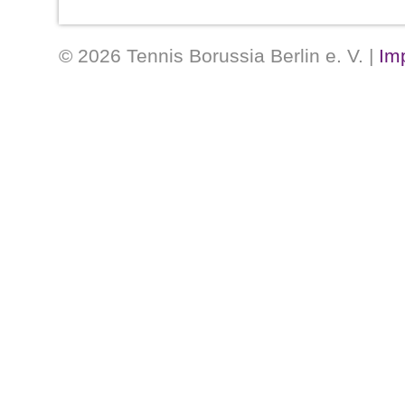
gegen Sobek. T
in den Goldenen Zwanzigern die Veilc
© 2026 Tennis Borussia Berlin e. V. |
Im