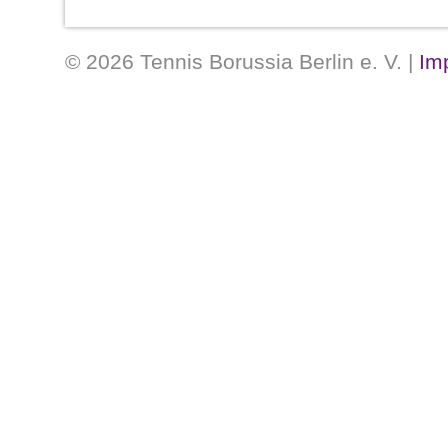
Club „Borussia“
Auswärtsfahrt der Tennis Borussen, d
© 2026 Tennis Borussia Berlin e. V. |
Im
Strelitz führte.
[...]