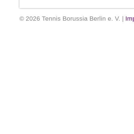
Im Tor
© 2026 Tennis Borussia Berlin e. V. |
Im
Karl-
Heinz
Steinbeck
, „Bubi“ genannt
erste Abwehr gut, dann unterläuft ihm