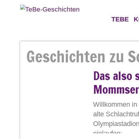
TEBE
K
Geschichten
Gegne
Geschichten zu S
Persönlichkeiten
Das also 
Mommsen
Willkommen in 
alte Schlachtru
Olympiastadions
einlaufen: