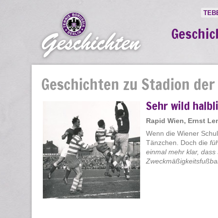
TEB
Geschic
Geschichten zu Stadion der
Sehr wild halbl
Rapid Wien, Ernst L
Wenn die Wiener Schule
Tänzchen. Doch die
fü
einmal mehr klar, dass
Zweckmäßigkeitsfußball