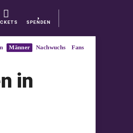
ICKETS
SPENDEN
in
Männer
Nachwuchs
Fans
n in