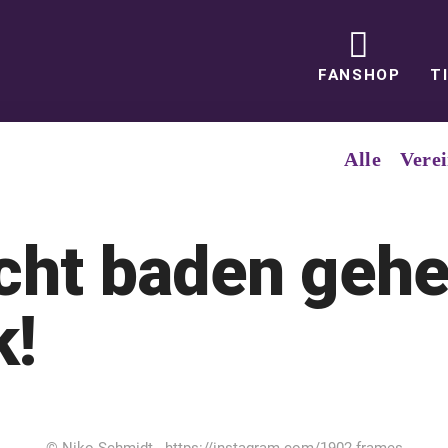
FANSHOP
T
Alle
Vere
cht baden gehe
k!
© Niko Schmidt - https://instagram.com/1902.frames