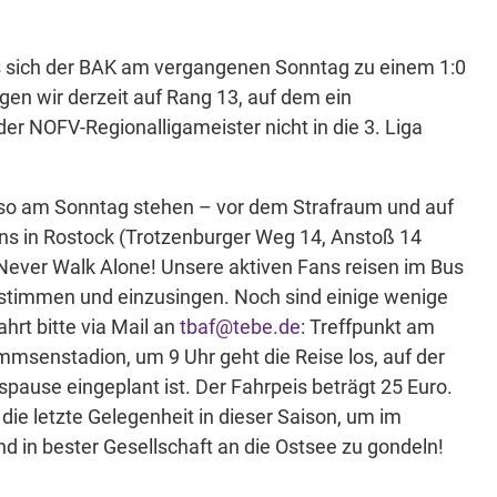
s sich der BAK am vergangenen Sonntag zu einem 1:0
iegen wir derzeit auf Rang 13, auf dem ein
 der NOFV-Regionalligameister nicht in die 3. Liga
lso am Sonntag stehen – vor dem Strafraum und auf
ns in Rostock (Trotzenburger Weg 14, Anstoß 14
l Never Walk Alone! Unsere aktiven Fans reisen im Bus
ustimmen und einzusingen. Noch sind einige wenige
hrt bitte via Mail an
tbaf@tebe.de
: Treffpunkt am
msenstadion, um 9 Uhr geht die Reise los, auf der
pause eingeplant ist. Der Fahrpeis beträgt 25 Euro.
 die letzte Gelegenheit in dieser Saison, um im
und in bester Gesellschaft an die Ostsee zu gondeln!