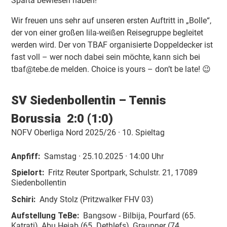
Sparta bewiesen haben!
Wir freuen uns sehr auf unseren ersten Auftritt in „Bolle“,
der von einer großen lila-weißen Reisegruppe begleitet
werden wird. Der von TBAF organisierte Doppeldecker ist
fast voll – wer noch dabei sein möchte, kann sich bei
tbaf@tebe.de melden. Choice is yours – don’t be late! 😉
SV Siedenbollentin –
Tennis
Borussia
2:0 (1:0)
NOFV Oberliga Nord 2025/26 · 10. Spieltag
Anpfiff:
Sa
mstag
· 25.10.2025 · 14:00 Uhr
Spielort:
Fritz Reuter Sportpark, Schulstr. 21, 17089
Siedenbollentin
Schiri:
Andy Stolz (Pritzwalker FHV 03)
Aufstellung TeBe:
Bangsow - Bilbija, Pourfard (65.
Katrati), Abu Hejab (65. Dethlefs), Graupner (74.