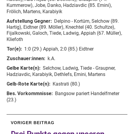
Kummerow), Jobe, Danko, Hadziavdic (85. Emini),
Frölich, Martens, Karabiyik
Aufstellung Gegner:
Delpino - Kortüm, Selchow (89.
Hartig), Eidtner (89. Möller), Knechtel (40. Schultze),
Fijalkowski, Galoch, Tiede, Ladwig, Appiah (67. Müller),
Kliefoth
Tor(e):
1:0 (29.) Appiah, 2:0 (85.) Eidtner
Zuschauer:innen:
k.A.
Gelbe Karte(n):
Selchow, Ladwig, Tiede - Graupner,
Hadziavdic, Karabiyik, Dethlefs, Emini, Martens
Gelb-Rote Karte(n):
Kastrati (80.)
Bes. Vorkommnisse:
Bangsow pariert Handelfmeter
(23.)
VORIGER BEITRAG
Drei Punkte gegen unseren