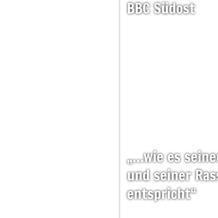
BBC
Südost
„…wie
es
sein
und
seiner
Ras
entspricht“