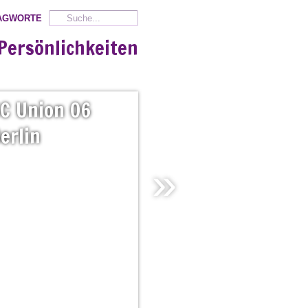
AGWORTE
Persönlichkeiten
C
Union
06
erlin
»