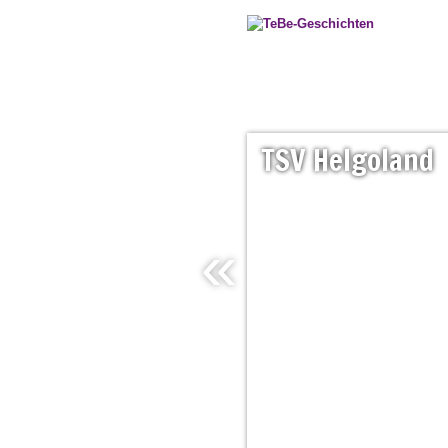
TSV
Helgoland
«