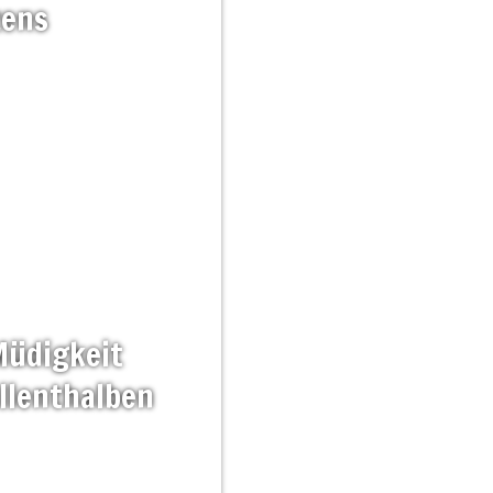
zens
üdigkeit
llenthalben