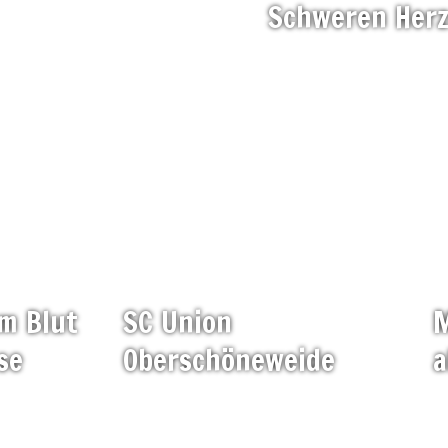
Schweren
Her
em
Blut
SC
Union
M
se
Oberschöneweide
a