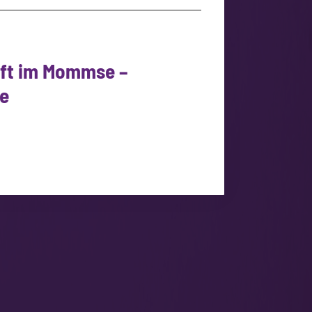
nft im Mommse –
Be