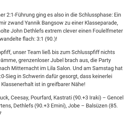
r 2:1-Führung ging es also in die Schlussphase: Ein
mir zwand Yannik Bangsow zu einer Klasseparade,
holte John Dethlefs extrem clever einen Foulelfmeter
andelte flach: 3:1 (90.)!
pfiff, unser Team ließ bis zum Schlusspfiff nichts
ämme, grenzenloser Jubel brach aus, die Party
t nach Mitternacht im Lila Salon. Und am Samstag hat
0-Sieg in Schwerin dafür gesorgt, dass keinerlei
lassenerhalt ist in greifbarer Nähe!
, Ceesay, Pourfard, Kastrati (90.+3 Iraki) – Gencel
tens, Dethlefs (90.+3 Emini), Jobe – Balsüzen (85.
7