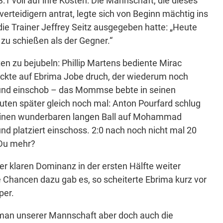
:1 voll auf ihre Kosten: Die Mannschaft, die dieses
verteidigern antrat, legte sich von Beginn mächtig ins
die Trainer Jeffrey Seitz ausgegeben hatte: „Heute
 zu schießen als der Gegner.“
en zu bejubeln: Phillip Martens bediente Mirac
ickte auf Ebrima Jobe druch, der wiederum noch
 und einschob – das Mommse bebte in seinen
ten später gleich noch mal: Anton Pourfard schlug
e einen wunderbaren langen Ball auf Mohammad
und platziert einschoss. 2:0 nach noch nicht mal 20
 Du mehr?
der klaren Dominanz in der ersten Hälfte weiter
 Chancen dazu gab es, so scheiterte Ebrima kurz vor
per.
man unserer Mannschaft aber doch auch die