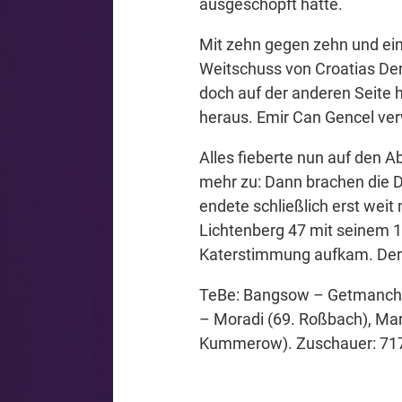
ausgeschöpft hatte.
Mit zehn gegen zehn und eine
Weitschuss von Croatias De
doch auf der anderen Seite 
heraus. Emir Can Gencel verw
Alles fieberte nun auf den Ab
mehr zu: Dann brachen die D
endete schließlich erst wei
Lichtenberg 47 mit seinem 1:
Katerstimmung aufkam. Der K
TeBe: Bangsow – Getmanchuck
– Moradi (69. Roßbach), Mar
Kummerow). Zuschauer: 71