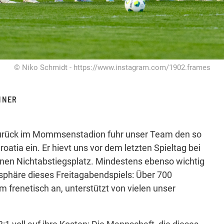
© Niko Schmidt - https://www.instagram.com/1902.frames
NNER
h zurück im Mommsenstadion fuhr unser Team den so
roatia ein. Er hievt uns vor dem letzten Spieltag bei
inen Nichtabstiegsplatz. Mindestens ebenso wichtig
sphäre dieses Freitagabendspiels: Über 700
 frenetisch an, unterstützt von vielen unser