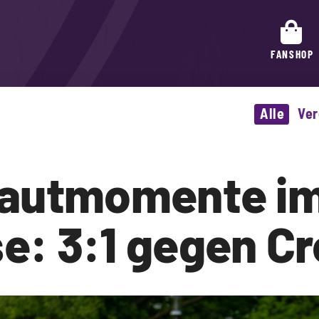
FANSHOP
Alle
Ver
autmomente
i
: 3:1 gegen Cr