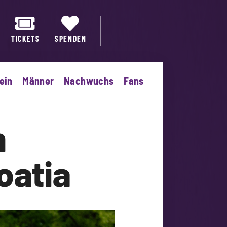
TICKETS
SPENDEN
ein
Männer
Nachwuchs
Fans
m
oatia