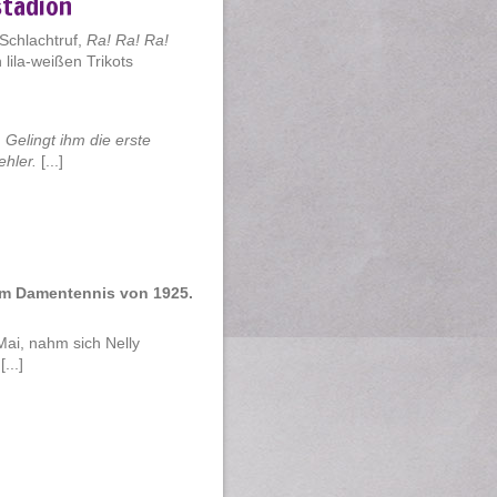
stadion
Schlachtruf,
Ra! Ra! Ra!
lila-weißen Trikots
 Gelingt ihm die erste
ehler.
[...]
 im Damentennis von 1925.
Mai, nahm sich Nelly
...]