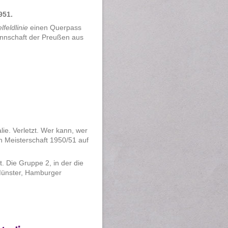
951.
lfeldlinie
einen Querpass
annschaft der Preußen aus
lie. Verletzt. Wer kann, wer
n Meisterschaft 1950/51 auf
. Die Gruppe 2, in der die
 Münster, Hamburger